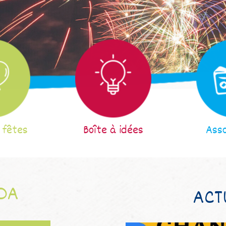
 fêtes
Boîte à idées
Asso
DA
ACT