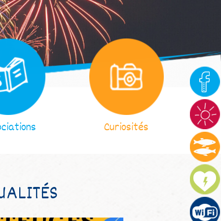
ciations
Curiosités
UALITÉS