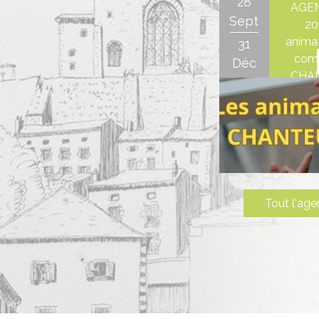
28
AGEN
Sept
20
animat
31
com
Déc
CHA
Tout l'ag