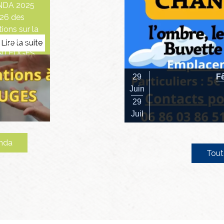
DA 2025
26 des
ions sur la
mune de
NTEUGES
29
Fê
Juin
29
Juil
enda
Tout