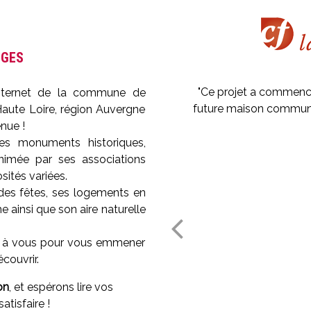
UGES
"Ce projet a commencé
internet de la commune de
future maison communau
aute Loire, région Auvergne
nue !
es monuments historiques,
nimée par ses associations
sités variées.
 des fêtes, ses logements en
 ainsi que son aire naturelle
rent à vous pour vous emmener
couvrir.
on
, et espérons lire vos
tisfaire !