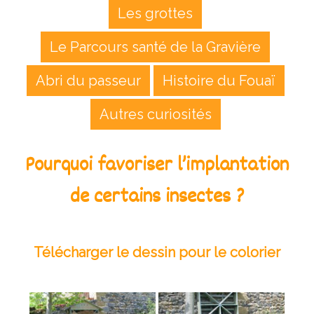
Les grottes
Le Parcours santé de la Gravière
Abri du passeur
Histoire du Fouaï
Autres curiosités
Pourquoi favoriser l’implantation
de certains insectes ?
Télécharger le dessin pour le colorier