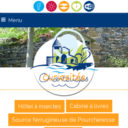
Menu
Curiosités
Cabine à livres
Hôtel à insectes
Source ferrugineuse de Pourcheresse