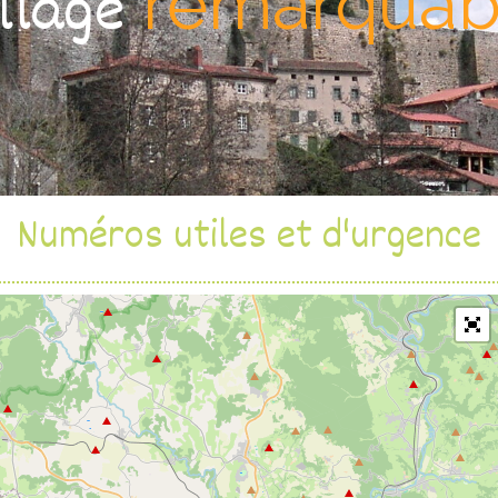
remarquab
illage
Numéros utiles et d'urgence