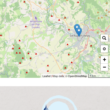
+
−
5 km
Leaflet
| Map data: ©
OpenStreetMap