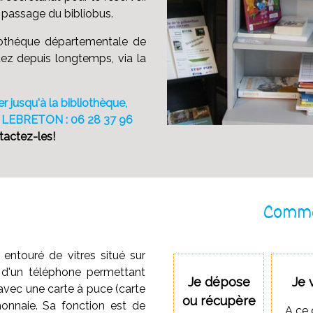
u passage du bibliobus.
iothéque départementale de
tez depuis longtemps, via la
r jusqu'à la bibliothèque,
e LEBRETON : 06 28 37 96
ntactez-les!
Comme
entouré de vitres situé sur
ni d'un téléphone permettant
Je dépose
Je 
avec une carte à puce (carte
ou récupère
onnaie. Sa fonction est de
A ce 