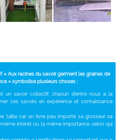
f « Aux racines du savoir germent les graines de
nce » symbolise plusieurs choses :
t un savoir collectif, chacun d’entre nous a la
ormer ces savoirs en expérience et connaissance
 taille car un livre peu importe sa grosseur sa
e même intérêt ou la même importance selon qui
arbre compte 9 ramifications se rapportant aux 9