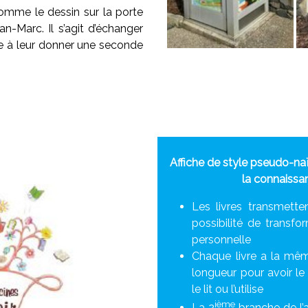
comme le dessin sur la porte
n-Marc. Il s’agit d’échanger
ère à leur donner une seconde
Affiche de style pseudo-naï
la connaissa
Les livres transmetten
possibilité de transf
personnelle
Chaque livre a la même
longueur pour avoir l
le lit ou l’utilise
ième
La 2
branche de l’