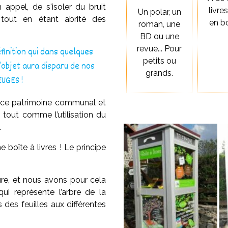
 appel, de s'isoler du bruit
livre
Un polar, un
 tout en étant abrité des
en b
roman, une
BD ou une
revue... Pour
éfinition qui dans quelques
petits ou
objet aura disparu de nos
grands.
EUGES !
er ce patrimoine communal et
i tout comme l’utilisation du
.
boîte à livres ! Le principe
ure, et nous avons pour cela
ui représente l’arbre de la
 des feuilles aux différentes