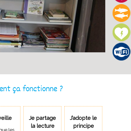
nt ça fonctionne ?
veille
Je partage
J’adopte le
la lecture
principe
que les