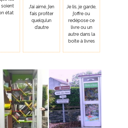
s soient
J’ai aimé, j’en
Je lis, je garde,
on état
fais profiter
j’offre ou
quelqu’un
redépose ce
d’autre
livre ou un
autre dans la
boîte à livres