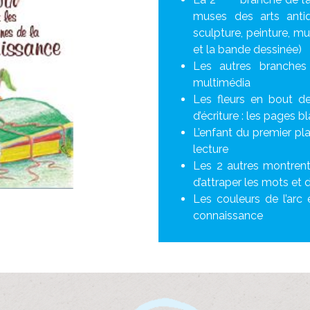
muses des arts antiq
sculpture, peinture, mu
et la bande dessinée)
Les autres branches
multimédia
Les fleurs en bout de
d’écriture : les pages b
L’enfant du premier pla
lecture
Les 2 autres montrent
d’attraper les mots et 
Les couleurs de l’arc e
connaissance