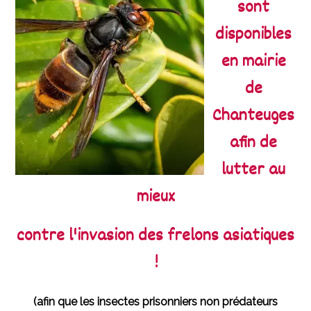
sont
disponibles
en mairie
de
Chanteuges
afin de
lutter au
mieux
contre l'invasion des frelons asiatiques
!
(afin que les insectes prisonniers non prédateurs