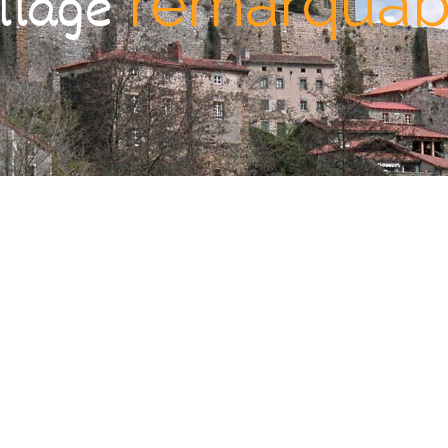
remarquab
illage