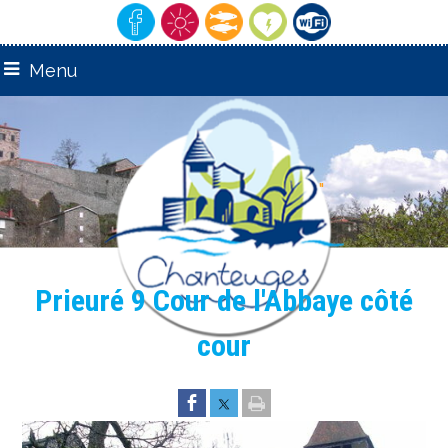
Menu
remarquable"
"Village
Prieuré 9 Cour de l'Abbaye côté
cour