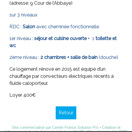
(adresse: 9 Cour de l’Abbaye)
sur 3 niveaux
RDC :
Salon
avec cheminée fonctionnelle
1er niveau :
séjour et cuisine ouverte
+ 1
toilette et
wc
2ème niveau :
2 chambres + salle de bain
(douche)
Ce logement rénové en 2015 est équipé d’un
chauffage par convecteurs électriques récents à
fluide caloporteur.
Loyer 400€
Retour
Site commercialisé par Centre France Solution Pro
-
Création et
hébergement du site Internet réalisé par Net15
-
Site administrable CMS