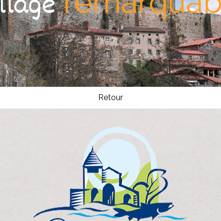
remarquab
illage
Retour