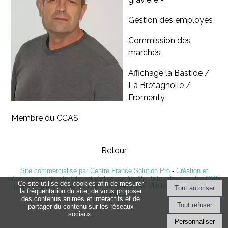
Gestion des employés
Commission des
marchés
Affichage la Bastide /
La Bretagnolle /
Fromenty
Membre du CCAS
Retour
Site commercialisé par Centre France Solution Pro
-
Création et
hébergement du site Internet réalisé par Net15
-
Site administrable CMS
Ce site utilise des cookies afin de mesurer
propulsé par WebSee
-
Conditions Générales d'Utilisation
-
Gérer les
la fréquentation du site, de vous proposer
cookies
des contenus animés et interactifs et de
partager du contenu sur les réseaux
sociaux.
Personnaliser