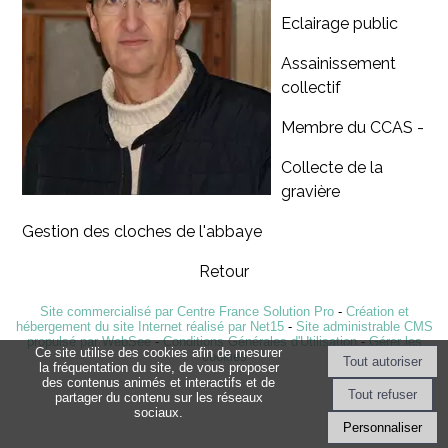
Eclairage public
Assainissement
collectif
Membre du CCAS -
Collecte de la
gravière
Gestion des cloches de l'abbaye
Retour
Site commercialisé par Centre France Solution Pro
-
Création et
hébergement du site Internet réalisé par Net15
-
Site administrable CMS
propulsé par WebSee
-
Conditions Générales d'Utilisation
-
Gérer les
Ce site utilise des cookies afin de mesurer
cookies
la fréquentation du site, de vous proposer
des contenus animés et interactifs et de
partager du contenu sur les réseaux
sociaux.
Personnaliser