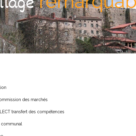
remarquab
illage
tion
Commission des marchés
ECT transfert des compétences
el communal