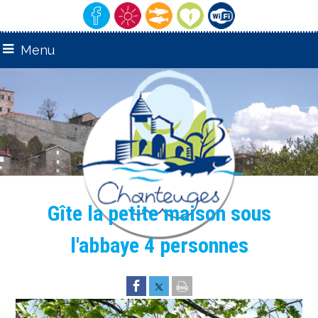
Menu
remarquable"
"Village
Gîte la petite maison sous
l'abbaye 4 personnes